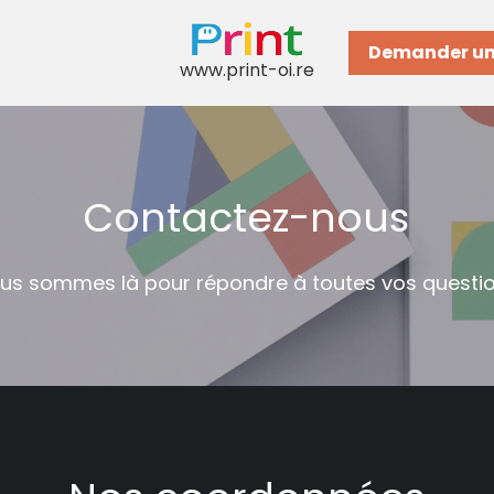
Demander un
www.print-oi.re
Contactez-nous
us sommes là pour répondre à toutes vos questi