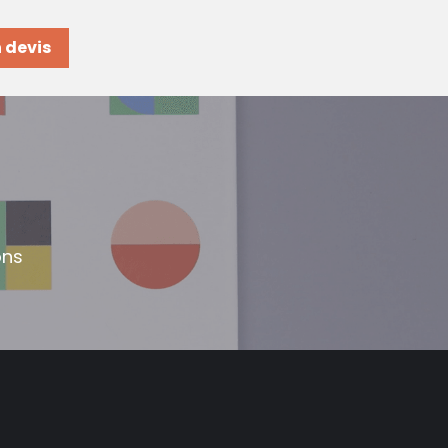
 devis
ons