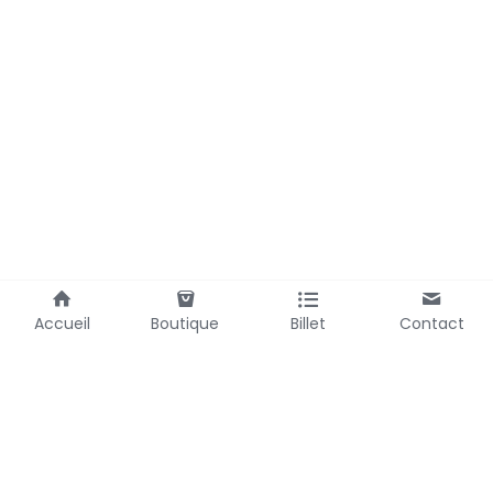
Accueil
Boutique
Billet
Contact
Utilisation des cookies
Nous utilisons des cookies pour assurer
une expérience de navigation fluide. En
acceptant, vous approuvez l'utilisation